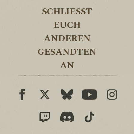
SCHLIESST E
UCH A
NDEREN G
ESANDTEN A
N