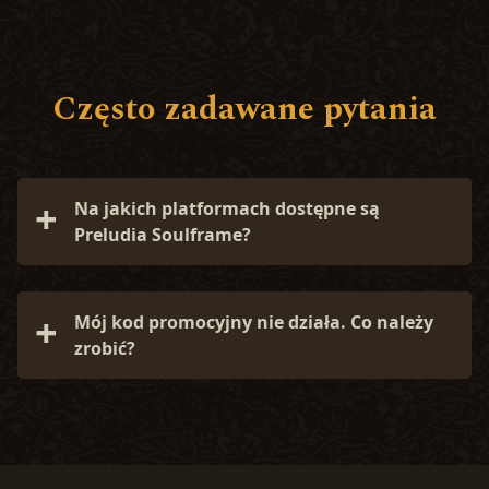
Często zadawane pytania
Na jakich platformach dostępne są
Preludia Soulframe?
Soulframe jest obecnie dostępne tylko na PC.
Mój kod promocyjny nie działa. Co należy
zrobić?
Kod promocyjny mógł wygasnąć lub zostać już
wykorzystany. Aby uzyskać dalszą pomoc,
prosimy skontaktować się z
Zespołem Wsparcia
.